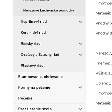
Hmotnosť
Nerezové kuchynské pomôcky
Materiál
Nepriľnavý riad
Vhodný pr
Keramický riad
Vhodný d
Rímsky riad
Nerezový 
Oceľový a Železný riad
Priemer: 
Plastový riad
Výška: 1
Flambovanie, ohrievanie
Objem: 1
Formy na pečenie
Hmotnosť
Pečenie
Materiál
Prestieranie stola