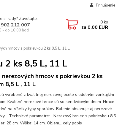
Prihlásenie
e si rady? Zavolajte.
0
ks
 902 212 007
za
0,00 EUR
0 - do 16:00 hod
ch hrncov s pokrievkou 2 ks 8,5 L, 11 L
2 ks 8,5 L, 11 L
 nerezových hrncov s pokrievkou 2 ks
m 8,5 L , 11 L
sú vyrobené z kvalitnej nerezovej ocele s odolným vonkajším
om. Kvalitné nerezové hrnce sú so sendvičovým dnom. Hrnce
dné na Všetky typy sporákov. Balenie obsahuje aj nerezové
vky. Technické parametre: Nerezový hrniec s pokrievkou 8,5
mer: 28 cm. Výška: 14 cm. Objem...
celý popis