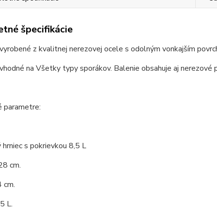
tné špecifikácie
vyrobené z kvalitnej nerezovej ocele s odolným vonkajším povr
vhodné na Všetky typy sporákov. Balenie obsahuje aj nerezové p
é parametre:
hrniec s pokrievkou 8,5 L
28 cm.
4 cm.
5 L.