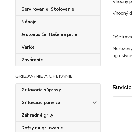
Vhodný pr
Servírovanie, Stolovanie
Vhodný d
Nápoje
Jedlonosiče, fľaše na pitie
Ošetrovan
Variče
Nerezový 
agresívne
Zaváranie
GRILOVANIE A OPEKANIE
Súvisia
Grilovacie súpravy
Grilovacie panvice
Záhradné grily
Rošty na grilovanie