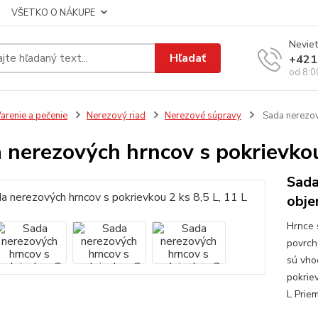
VŠETKO O NÁKUPE
Neviet
Hľadať
+421
od 8:0
arenie a pečenie
Nerezový riad
Nerezové súpravy
Sada nerezový
 nerezových hrncov s pokrievkou 
Sada
obje
Hrnce 
povrch
sú vho
pokrie
L Prie