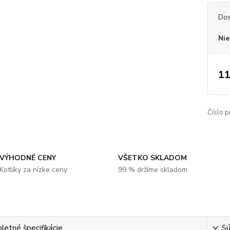
Dos
Nie
11
Číslo p
VÝHODNÉ CENY
VŠETKO SKLADOM
Kotlíky za nízke ceny
99 % držíme skladom
etné špecifikácie
Sú