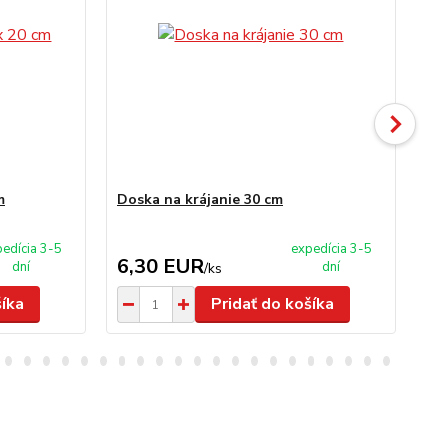
m
Doska na krájanie 30 cm
Dos
edícia 3-5
expedícia 3-5
6,30 EUR
8
dní
dní
/
ks
šíka
Pridať do košíka