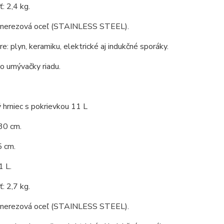
: 2,4 kg.
: nerezová oceľ (STAINLESS STEEL).
e: plyn, keramiku, elektrické aj indukčné sporáky.
o umývačky riadu.
hrniec s pokrievkou 11 L
30 cm.
5 cm.
1 L.
: 2,7 kg.
: nerezová oceľ (STAINLESS STEEL).