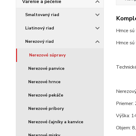
Varenie a pečenie
Smaltovaný riad
Komple
Liatinový riad
Hrnce sú 
Nerezový riad
Hrnce sú 
Nerezové súpravy
Technick
Nerezové panvice
Nerezové hrnce
Nerezový 
Nerezové pekáče
Priemer: 
Nerezové príbory
Výška: 1
Nerezové čajníky a kanvice
Objem: 8,
Nerezové misky