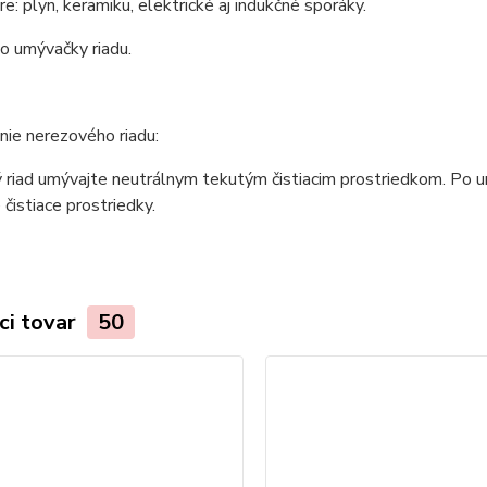
e: plyn, keramiku, elektrické aj indukčné sporáky.
o umývačky riadu.
ie nerezového riadu:
riad umývajte neutrálnym tekutým čistiacim prostriedkom. Po um
 čistiace prostriedky.
ci tovar
50