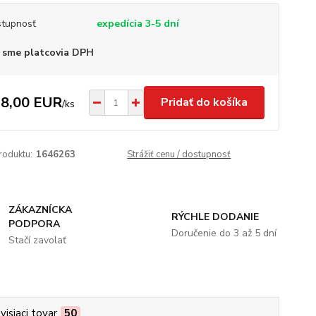
tupnosť
expedícia 3-5 dní
 sme platcovia DPH
8,00 EUR
Pridať do košíka
/
ks
roduktu:
1646263
Strážiť cenu / dostupnosť
ZÁKAZNÍCKA
RÝCHLE DODANIE
PODPORA
Doručenie do 3 až 5 dní
Stačí zavolať
visiaci tovar
50