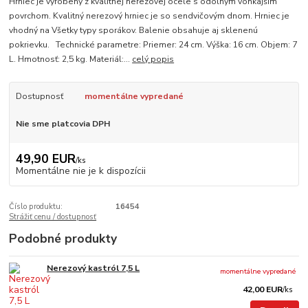
Hrniec je vyrobený z kvalitnej nerezovej ocele s odolným vonkajším
povrchom. Kvalitný nerezový hrniec je so sendvičovým dnom. Hrniec je
vhodný na Všetky typy sporákov. Balenie obsahuje aj sklenenú
pokrievku. Technické parametre: Priemer: 24 cm. Výška: 16 cm. Objem: 7
L. Hmotnosť: 2,5 kg. Materiál:...
celý popis
Dostupnosť
momentálne vypredané
Nie sme platcovia DPH
49,90 EUR
/
ks
Momentálne nie je k dispozícii
Číslo produktu:
16454
Strážiť cenu / dostupnosť
Podobné produkty
Nerezový kastról 7,5 L
momentálne vypredané
42,00 EUR
/
ks