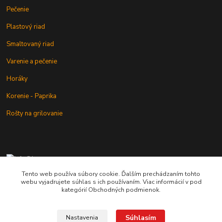
Pečenie
Plastový riad
Smaltovaný riad
Varenie a pečenie
Horáky
Korenie - Paprika
Rošty na grilovanie
+421 902 212 007
od 8:00 - do 16:00 hod
Tento web používa súbory cookie. Ďalším prechádzaním tohto
webu vyjadrujete súhlas s ich používaním. Viac informácií v pod
info@kotlik.sk
kategórií Obchodných podmienok.
Súhlasím
Nastavenia