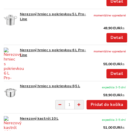
Detail
Nerezový hrniec s pokrievkou 5 L Pro-
momentálne vypredané
Line
49,90 EUR
/
ks
Detail
Nerezový hrniec s pokrievkou 6 L Pro-
momentálne vypredané
Line
55,00 EUR
/
ks
Detail
Nerezový hrniec s pokrievkou 8,5 L
expedícia 3-5 dní
59,90 EUR
/
ks
Pridať do košíka
Nerezový kastról 10 L
expedícia 3-5 dní
51,00 EUR
/
ks