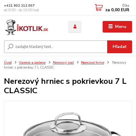
0
ks
+421 902 212 007
za
0,00 EUR
od 8:00 - do 16:00 hod
Menu
Hľadať
Úvod
Varenie a pečenie
Nerezový riad
Nerezové hrnce
Nerezový
hrniec s pokrievkou 7 L CLASSIC
Nerezový hrniec s pokrievkou 7 L
CLASSIC