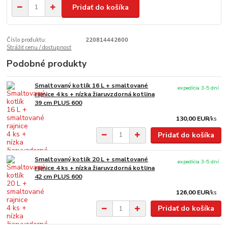
Pridať do košíka
Číslo produktu:
220814442600
Strážiť cenu / dostupnosť
Podobné produkty
Smaltovaný kotlík 16 L + smaltované
expedícia 3-5 dní
rajnice 4 ks + nízka žiaruvzdorná kotlina
39 cm PLUS 600
130,00 EUR
/
ks
Pridať do košíka
Smaltovaný kotlík 20 L + smaltované
expedícia 3-5 dní
rajnice 4 ks + nízka žiaruvzdorná kotlina
42 cm PLUS 600
126,00 EUR
/
ks
Pridať do košíka