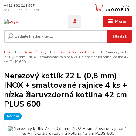
0
ks
+421 902 212 007
za
0,00 EUR
od 8:00 - do 16:00 hod
Menu
Hľadať
Úvod
Kotlíkové súpravy
Kotlíky s ohňovzdor. kotlinou
Nerezový kotlík
22 L (0,8 mm) INOX + smaltované rajnice 4 ks + nízka žiaruvzdorná kotlina 42
cm PLUS 600
Nerezový kotlík 22 L (0,8 mm)
INOX + smaltované rajnice 4 ks +
nízka žiaruvzdorná kotlina 42 cm
PLUS 600
Novinka