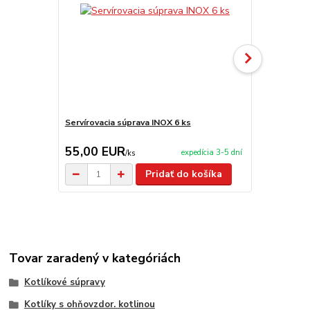
Servírovacia súprava INOX 6 ks
Servírovaci
55,00 EUR
59,90 E
expedícia 3-5 dní
/
ks
Pridať do košíka
Tovar zaradený v kategóriách
Kotlíkové súpravy
Kotlíky s ohňovzdor. kotlinou