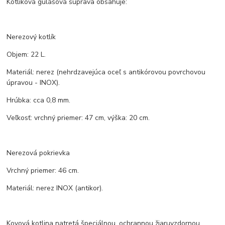
Kotlíková gulášová súprava obsahuje:
Nerezový kotlík
Objem: 22 L.
Materiál: nerez (nehrdzavejúca oceľ s antikórovou povrchovou
úpravou - INOX).
Hrúbka: cca 0,8 mm.
Veľkosť: vrchný priemer: 47 cm, výška: 20 cm.
Nerezová pokrievka
Vrchný priemer: 46 cm.
Materiál: nerez INOX (antikor).
Kovová kotlina natretá špeciálnou, ochrannou žiaruvzdornou