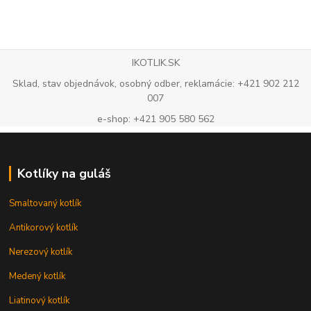
IKOTLIK.SK
Sklad, stav objednávok, osobný odber, reklamácie: +421 902 212
007
e-shop: +421 905 580 562
Kotlíky na guláš
Smaltovaný kotlík
Antikorový kotlík
Nerezový kotlík
Medený kotlík
Liatinový kotlík