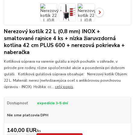
Nerezový kotlík 22 L (0,8 mm) INOX +
smaltované rajnice 4 ks + nízka žiaruvzdorná
kotlina 42 cm PLUS 600 + nerezová pokrievka +
naberačka
Kotlíková súprava na varenie gulášu a iných pochutín v záhrade, v
prírode pre rodiny, rôzne spoločenské akcie a posedenia pri dobrom
guláši. Kotlíková gulášová súprava obsahuje: Nerezový kotlík Objem:
22 L. Materiál: nerez (nehrdzavejúca oceľ s antikórovou povrchovou
úpravou - INOX). Hrúbka: cc...
celý popis
Dostupnosť
expedícia 3-5 dní
Nie sme platcovia DPH
140,00 EUR
/
ks