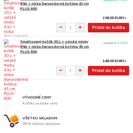
4 ks + nízka žiaruvzdorná kotlina 42 cm
PLUS 600
138,00 EUR
/
ks
Pridať do košíka
Smaltovaný kotlík 30 L + selské misky
expedícia 3-5 dní
4 ks + nízka žiaruvzdorná kotlina 45 cm
PLUS 600
148,00 EUR
/
ks
Pridať do košíka
VÝHODNÉ CENY
Kotlíky za nízke ceny
VŠETKO SKLADOM
99 % držíme skladom