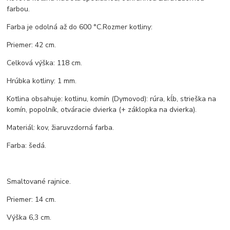
farbou.
Farba je odolná až do 600 °C.Rozmer kotliny:
Priemer: 42 cm.
Celková výška: 118 cm.
Hrúbka kotliny: 1 mm.
Kotlina obsahuje: kotlinu, komín (Dymovod): rúra, kĺb, strieška na
komín, popolník, otváracie dvierka (+ záklopka na dvierka).
Materiál: kov, žiaruvzdorná farba.
Farba: šedá.
Smaltované rajnice.
Priemer: 14 cm.
Výška 6,3 cm.