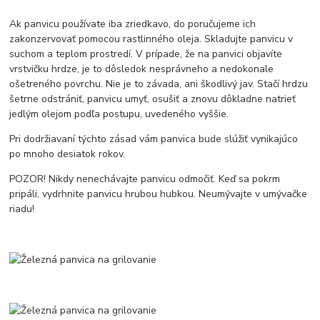
Ak panvicu používate iba zriedkavo, do poručujeme ich
zakonzervovať pomocou rastlinného oleja. Skladujte panvicu v
suchom a teplom prostredí. V prípade, že na panvici objavíte
vrstvičku hrdze, je to dôsledok nesprávneho a nedokonale
ošetreného povrchu. Nie je to závada, ani škodlivý jav. Stačí hrdzu
šetrne odstrániť, panvicu umyť, osušiť a znovu dôkladne natrieť
jedlým olejom podľa postupu, uvedeného vyššie.
Pri dodržiavaní týchto zásad vám panvica bude slúžiť vynikajúco
po mnoho desiatok rokov.
POZOR! Nikdy nenechávajte panvicu odmočiť. Keď sa pokrm
pripáli, vydrhnite panvicu hrubou hubkou. Neumývajte v umývačke
riadu!