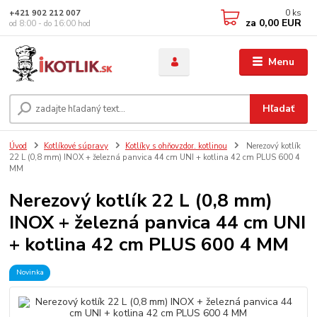
0
ks
+421 902 212 007
za
0,00 EUR
od 8:00 - do 16:00 hod
Menu
Hľadať
Úvod
Kotlíkové súpravy
Kotlíky s ohňovzdor. kotlinou
Nerezový kotlík
22 L (0,8 mm) INOX + železná panvica 44 cm UNI + kotlina 42 cm PLUS 600 4
MM
Nerezový kotlík 22 L (0,8 mm)
INOX + železná panvica 44 cm UNI
+ kotlina 42 cm PLUS 600 4 MM
Novinka