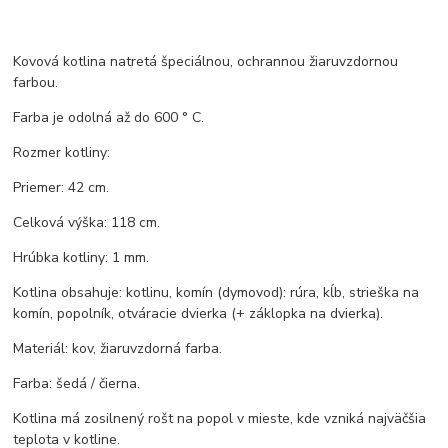
Kovová kotlina natretá špeciálnou, ochrannou žiaruvzdornou
farbou.
Farba je odolná až do 600 ° C.
Rozmer kotliny:
Priemer: 42 cm.
Celková výška: 118 cm.
Hrúbka kotliny: 1 mm.
Kotlina obsahuje: kotlinu, komín (dymovod): rúra, kĺb, strieška na
komín, popolník, otváracie dvierka (+ záklopka na dvierka).
Materiál: kov, žiaruvzdorná farba.
Farba: šedá / čierna.
Kotlina má zosilnený rošt na popol v mieste, kde vzniká najväčšia
teplota v kotline.