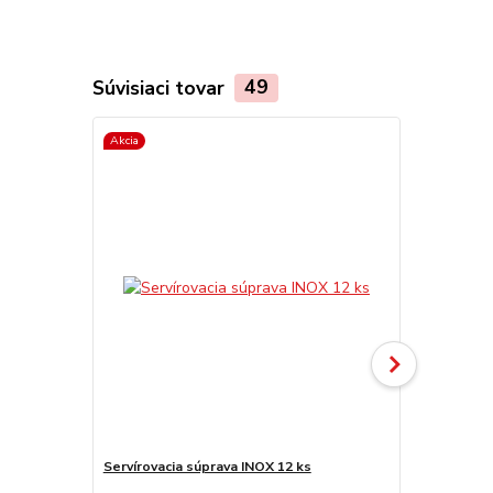
Súvisiaci tovar
49
Akcia
TOP produkt
Servírovacia súprava INOX 12 ks
Servírovacia