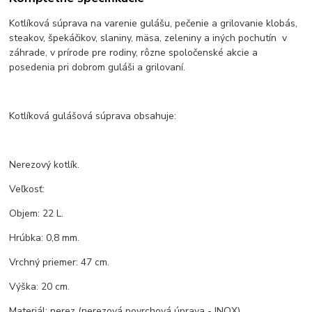
Kotlíková súprava na varenie gulášu, pečenie a grilovanie klobás,
steakov, špekáčikov, slaniny, mäsa, zeleniny a iných pochutín v
záhrade, v prírode pre rodiny, rôzne spoločenské akcie a
posedenia pri dobrom guláši a grilovaní.
Kotlíková gulášová súprava obsahuje:
Nerezový kotlík.
Veľkosť:
Objem: 22 L.
Hrúbka: 0,8 mm.
Vrchný priemer: 47 cm.
Výška: 20 cm.
Materiál: nerez (nerezová povrchová úprava - INOX).