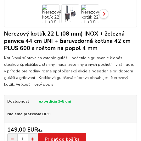
Nerezový kotlík 22 L (08 mm) INOX + železná
panvica 44 cm UNI + žiaruvzdorná kotlina 42 cm
PLUS 600 s roštom na popol 4 mm
Kotlíková súprava na varenie gulášu, pečenie a grilovanie klobás,
steakov, špekáčikov, slaniny, mäsa, zeleniny a iných pochutín v záhrade,
v prírode pre rodiny, rôzne spoločenské akcie a posedenia pri dobrom
guláši a grilovaní. Kotlíková gulášová súprava obsahuje: Nerezový
kotlík. Veľkosť:...
celý popis
Dostupnosť
expedícia 3-5 dní
Nie sme platcovia DPH
149,00 EUR
/
ks
Pridať do košíka