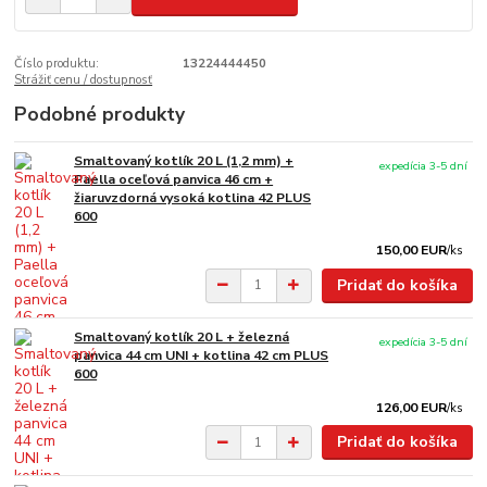
Číslo produktu:
13224444450
Strážiť cenu / dostupnosť
Podobné produkty
Smaltovaný kotlík 20 L (1,2 mm) +
expedícia 3-5 dní
Paella oceľová panvica 46 cm +
žiaruvzdorná vysoká kotlina 42 PLUS
600
150,00 EUR
/
ks
Pridať do košíka
Smaltovaný kotlík 20 L + železná
expedícia 3-5 dní
panvica 44 cm UNI + kotlina 42 cm PLUS
600
126,00 EUR
/
ks
Pridať do košíka