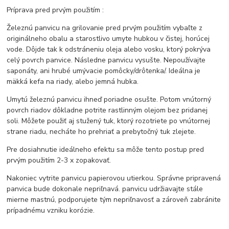
Príprava pred prvým použitím :
Železnú panvicu na grilovanie pred prvým použitím vybaľte z
originálneho obalu a starostlivo umyte hubkou v čistej, horúcej
vode. Dôjde tak k odstráneniu oleja alebo vosku, ktorý pokrýva
celý povrch panvice. Následne panvicu vysušte. Nepoužívajte
saponáty, ani hrubé umývacie pomôcky/drôtenka/. Ideálna je
mäkká kefa na riady, alebo jemná hubka.
Umytú železnú panvicu ihneď poriadne osušte. Potom vnútorný
povrch riadov dôkladne potrite rastlinným olejom bez pridanej
soli. Môžete použiť aj stužený tuk, ktorý rozotriete po vnútornej
strane riadu, necháte ho prehriať a prebytočný tuk zlejete.
Pre dosiahnutie ideálneho efektu sa môže tento postup pred
prvým použitím 2-3 x zopakovať.
Nakoniec vytrite panvicu papierovou utierkou. Správne pripravená
panvica bude dokonale nepriľnavá. panvicu udržiavajte stále
mierne mastnú, podporujete tým nepriľnavosť a zároveň zabránite
prípadnému vzniku korózie.