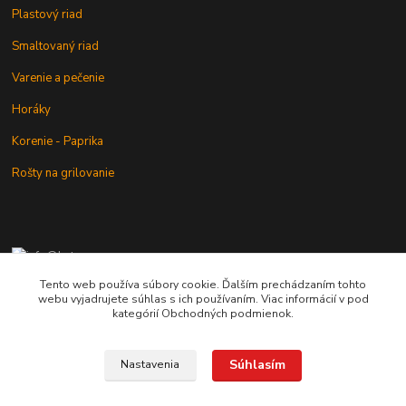
Plastový riad
Smaltovaný riad
Varenie a pečenie
Horáky
Korenie - Paprika
Rošty na grilovanie
+421 902 212 007
od 8:00 - do 16:00 hod
Tento web používa súbory cookie. Ďalším prechádzaním tohto
webu vyjadrujete súhlas s ich používaním. Viac informácií v pod
info@kotlik.sk
kategórií Obchodných podmienok.
Súhlasím
Nastavenia