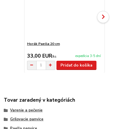
Horák Paella 20 cm
Varecha 50 
33,00 EUR
3,90 EU
expedícia 3-5 dní
/
ks
Pridať do košíka
Tovar zaradený v kategóriách
Varenie a pečenie
Grilovacie panvice
Paella panvice