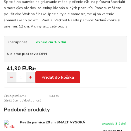
Špeciálna panvica na grilovanie mäsa, pečenie rýb, na prípravu špecialít
s morských plodov, zeleniny, klobás a iných pochutín. Panvicu môžete
použiť ako Wok na čínske špeciality ale samozrejme aj na varenie
španielskeho pokrmu Paella. Veľkosť Paella panvice: Vrchný vonkajší
priemer: 52 cm. Vrchný vn...
celý popis
Dostupnosť
expedícia 3-5 dní
Nie sme platcovia DPH
41,90 EUR
/
ks
Pridať do košíka
Číslo produktu:
13375
Strážiť cenu / dostupnosť
Podobné produkty
Paella panvica 20 cm SMALT VYSOKÁ
expedícia 3-5 dní