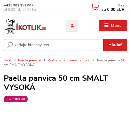
0
ks
+421 902 212 007
za
0,00 EUR
od 8:00 - do 16:00 hod
Menu
Hľadať
Úvod
Paella panvice
Paella smaltované panvice
Paella panvica 50
cm SMALT VYSOKÁ
Paella panvica 50 cm SMALT
VYSOKÁ
TOP produkt