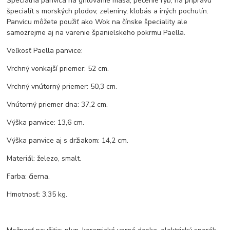
Špeciálna panvica na grilovanie mäsa, pečenie rýb, na prípravu
špecialít s morských plodov, zeleniny, klobás a iných pochutín.
Panvicu môžete použiť ako Wok na čínske špeciality ale
samozrejme aj na varenie španielskeho pokrmu Paella.
Veľkosť Paella panvice:
Vrchný vonkajší priemer: 52 cm.
Vrchný vnútorný priemer: 50,3 cm.
Vnútorný priemer dna: 37,2 cm.
Výška panvice: 13,6 cm.
Výška panvice aj s držiakom: 14,2 cm.
Materiál: železo, smalt.
Farba: čierna.
Hmotnosť: 3,35 kg.