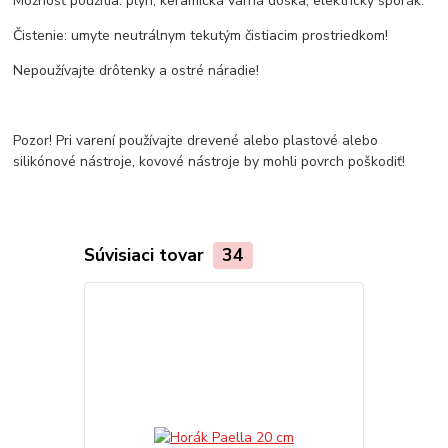
Možnosť použitia: plyn, keramická varná doska, elektrický sporák.
Čistenie: umyte neutrálnym tekutým čistiacim prostriedkom!
Nepoužívajte drôtenky a ostré náradie!
Pozor! Pri varení používajte drevené alebo plastové alebo
silikónové nástroje, kovové nástroje by mohli povrch poškodiť!
Súvisiaci tovar
34