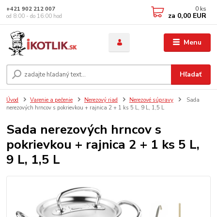
0
ks
+421 902 212 007
za
0,00 EUR
od 8:00 - do 16:00 hod
Menu
Hľadať
Úvod
Varenie a pečenie
Nerezový riad
Nerezové súpravy
Sada
nerezových hrncov s pokrievkou + rajnica 2 + 1 ks 5 L, 9 L, 1,5 L
Sada nerezových hrncov s
pokrievkou + rajnica 2 + 1 ks 5 L,
9 L, 1,5 L