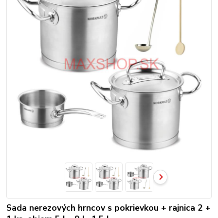
Sada nerezových hrncov s pokrievkou + rajnica 2 +