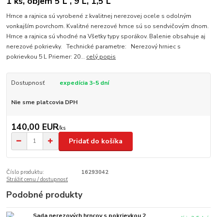
1 ks, objem 5 L , 9 L, 1,5 L
Hrnce a rajnica sú vyrobené z kvalitnej nerezovej ocele s odolným
vonkajším povrchom. Kvalitné nerezové hrnce sú so sendvičovým dnom.
Hrnce a rajnica sú vhodné na Všetky typy sporákov. Balenie obsahuje aj
nerezové pokrievky. Technické parametre: Nerezový hrniec s
pokrievkou 5 L Priemer: 20...
celý popis
Dostupnosť
expedícia 3-5 dní
Nie sme platcovia DPH
140,00 EUR
/
ks
Pridať do košíka
Číslo produktu:
16293042
Strážiť cenu / dostupnosť
Podobné produkty
Sada nerezových hrncov s pokrievkou 2