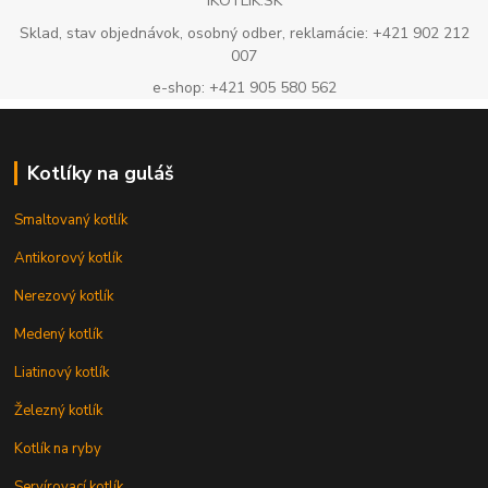
IKOTLIK.SK
Sklad, stav objednávok, osobný odber, reklamácie: +421 902 212
007
e-shop: +421 905 580 562
Kotlíky na guláš
Smaltovaný kotlík
Antikorový kotlík
Nerezový kotlík
Medený kotlík
Liatinový kotlík
Železný kotlík
Kotlík na ryby
Servírovací kotlík