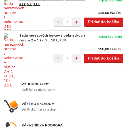
expedícia 3-5 dní
ks 8,5 L, 11 L
118,00 EUR
/
ks
Pridať do košíka
Sada nerezových hrncov s pokrievkou +
expedícia 3-5 dní
rajnica 2 + 1 ks 6 L, 10 L, 2,8 L
158,00 EUR
/
ks
Pridať do košíka
VÝHODNÉ CENY
Kotlíky za nízke ceny
VŠETKO SKLADOM
99 % držíme skladom
ZÁKAZNÍCKA PODPORA