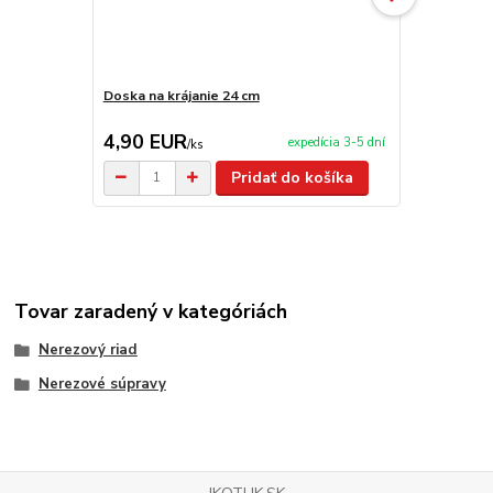
Doska na krájanie 24 cm
Doska na krá
4,90 EUR
3,90 EU
expedícia 3-5 dní
/
ks
Pridať do košíka
Tovar zaradený v kategóriách
Nerezový riad
Nerezové súpravy