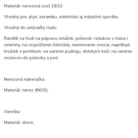
Materiál: nerezová oceľ 18/10.
Vhodný pre: plyn, keramiku, elektrické aj indukčné sporáky.
Vhodný do umývačky riadu.
Randlík sa hodí na prípravu omáčok, polievok, redukcie z mäsa i
zeleniny, na rozpúšťanie čokolády, marinovanie ovocia, napríklad
hrušiek v portskom, na varenie pudingu, detských kaší, na varenie
rezancov do polievky a pod.
Nerezová naberačka
Materiál: nerez (INOX).
Vareška
Materiál: drevo.