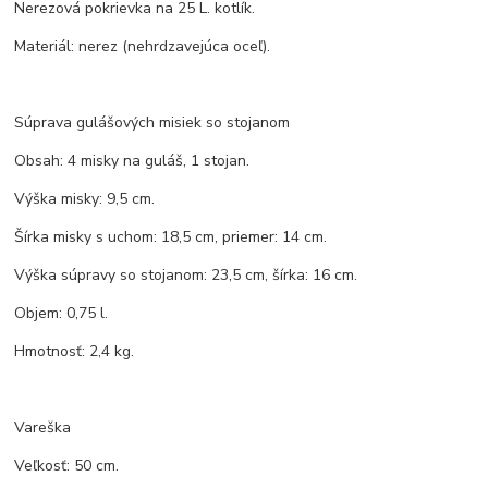
Nerezová pokrievka na 25 L. kotlík.
Materiál: nerez (nehrdzavejúca oceľ).
Súprava gulášových misiek so stojanom
Obsah: 4 misky na guláš, 1 stojan.
Výška misky: 9,5 cm.
Šírka misky s uchom: 18,5 cm, priemer: 14 cm.
Výška súpravy so stojanom: 23,5 cm, šírka: 16 cm.
Objem: 0,75 l.
Hmotnosť: 2,4 kg.
Vareška
Veľkosť: 50 cm.