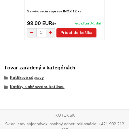
Servírovacia súprava INOX 12 ks
Servírovacia
99,00 EUR
2,90 EU
expedícia 3-5 dní
/
ks
Pridať do košíka
Tovar zaradený v kategóriách
Kotlíkové súpravy
Kotlíky s ohňovzdor. kotlinou
IKOTLIK.SK
Sklad, stav objednávok, osobný odber, reklamácie: +421 902 212