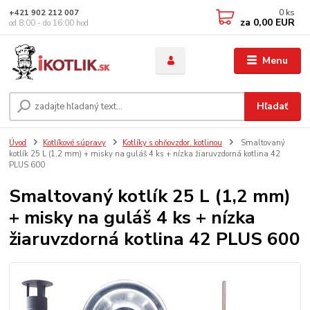
0
ks
+421 902 212 007
za
0,00 EUR
od 8:00 - do 16:00 hod
Menu
Hľadať
Úvod
Kotlíkové súpravy
Kotlíky s ohňovzdor. kotlinou
Smaltovaný
kotlík 25 L (1,2 mm) + misky na guláš 4 ks + nízka žiaruvzdorná kotlina 42
PLUS 600
Smaltovaný kotlík 25 L (1,2 mm)
+ misky na guláš 4 ks + nízka
žiaruvzdorná kotlina 42 PLUS 600