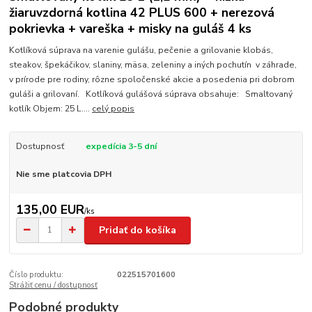
žiaruvzdorná kotlina 42 PLUS 600 + nerezová
pokrievka + vareška + misky na guláš 4 ks
Kotlíková súprava na varenie gulášu, pečenie a grilovanie klobás,
steakov, špekáčikov, slaniny, mäsa, zeleniny a iných pochutín v záhrade,
v prírode pre rodiny, rôzne spoločenské akcie a posedenia pri dobrom
guláši a grilovaní. Kotlíková gulášová súprava obsahuje: Smaltovaný
kotlík Objem: 25 L....
celý popis
Dostupnosť
expedícia 3-5 dní
Nie sme platcovia DPH
135,00 EUR
/
ks
Pridať do košíka
Číslo produktu:
022515701600
Strážiť cenu / dostupnosť
Podobné produkty