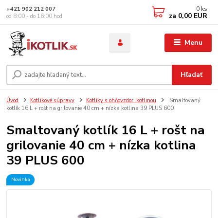
0
ks
+421 902 212 007
za
0,00 EUR
od 8:00 - do 16:00 hod
Menu
Hľadať
Úvod
Kotlíkové súpravy
Kotlíky s ohňovzdor. kotlinou
Smaltovaný
kotlík 16 L + rošt na grilovanie 40 cm + nízka kotlina 39 PLUS 600
Smaltovaný kotlík 16 L + rošt na
grilovanie 40 cm + nízka kotlina
39 PLUS 600
Novinka