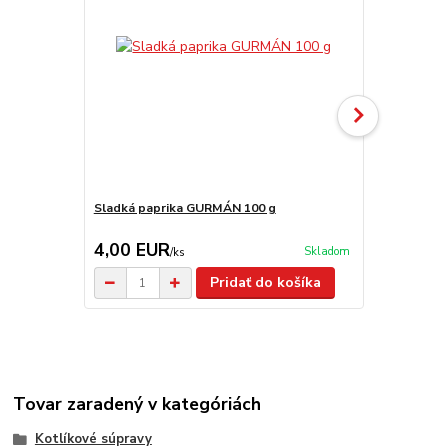
Sladká paprika GURMÁN 100 g
Paprika GU
4,00 EUR
4,70 EU
Skladom
/
ks
Pridať do košíka
Tovar zaradený v kategóriách
Kotlíkové súpravy