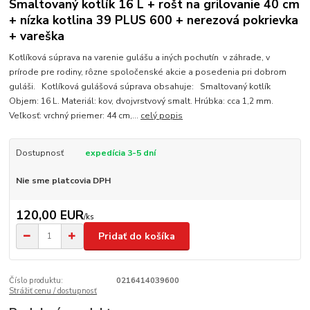
Smaltovaný kotlík 16 L + rošt na grilovanie 40 cm
+ nízka kotlina 39 PLUS 600 + nerezová pokrievka
+ vareška
Kotlíková súprava na varenie gulášu a iných pochutín v záhrade, v
prírode pre rodiny, rôzne spoločenské akcie a posedenia pri dobrom
guláši. Kotlíková gulášová súprava obsahuje: Smaltovaný kotlík
Objem: 16 L. Materiál: kov, dvojvrstvový smalt. Hrúbka: cca 1,2 mm.
Veľkosť: vrchný priemer: 44 cm,...
celý popis
Dostupnosť
expedícia 3-5 dní
Nie sme platcovia DPH
120,00 EUR
/
ks
Pridať do košíka
Číslo produktu:
0216414039600
Strážiť cenu / dostupnosť