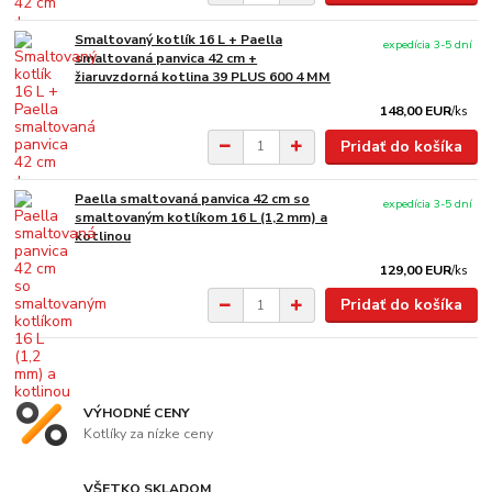
Smaltovaný kotlík 16 L + Paella
expedícia 3-5 dní
smaltovaná panvica 42 cm +
žiaruvzdorná kotlina 39 PLUS 600 4 MM
148,00 EUR
/
ks
Pridať do košíka
Paella smaltovaná panvica 42 cm so
expedícia 3-5 dní
smaltovaným kotlíkom 16 L (1,2 mm) a
kotlinou
129,00 EUR
/
ks
Pridať do košíka
VÝHODNÉ CENY
Kotlíky za nízke ceny
VŠETKO SKLADOM