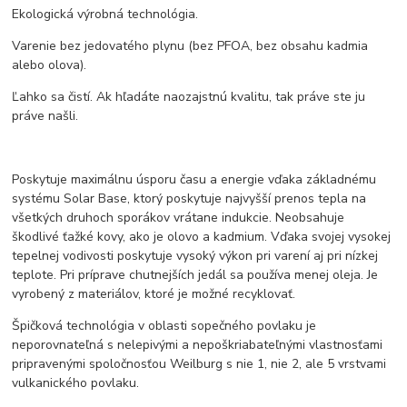
Ekologická výrobná technológia.
Varenie bez jedovatého plynu (bez PFOA, bez obsahu kadmia
alebo olova).
Ľahko sa čistí. Ak hľadáte naozajstnú kvalitu, tak práve ste ju
práve našli.
Poskytuje maximálnu úsporu času a energie vďaka základnému
systému Solar Base, ktorý poskytuje najvyšší prenos tepla na
všetkých druhoch sporákov vrátane indukcie. Neobsahuje
škodlivé ťažké kovy, ako je olovo a kadmium. Vďaka svojej vysokej
tepelnej vodivosti poskytuje vysoký výkon pri varení aj pri nízkej
teplote. Pri príprave chutnejších jedál sa používa menej oleja. Je
vyrobený z materiálov, ktoré je možné recyklovať.
Špičková technológia v oblasti sopečného povlaku je
neporovnateľná s nelepivými a nepoškriabateľnými vlastnosťami
pripravenými spoločnosťou Weilburg s nie 1, nie 2, ale 5 vrstvami
vulkanického povlaku.