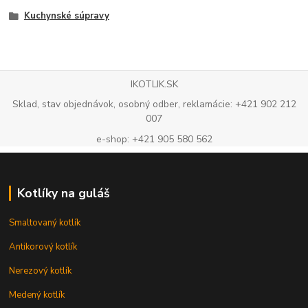
Kuchynské súpravy
IKOTLIK.SK
Sklad, stav objednávok, osobný odber, reklamácie: +421 902 212
007
e-shop: +421 905 580 562
Kotlíky na guláš
Smaltovaný kotlík
Antikorový kotlík
Nerezový kotlík
Medený kotlík