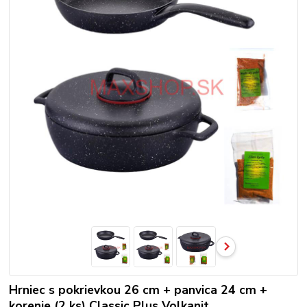
Hrniec s pokrievkou 26 cm + panvica 24 cm +
korenie (2 ks) Classic Plus Volkanit