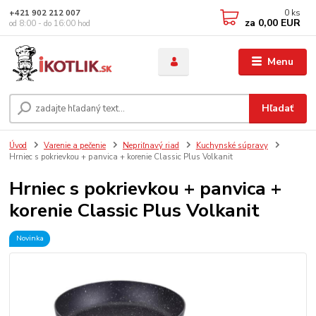
0
ks
+421 902 212 007
za
0,00 EUR
od 8:00 - do 16:00 hod
Menu
Hľadať
Úvod
Varenie a pečenie
Nepriľnavý riad
Kuchynské súpravy
Hrniec s pokrievkou + panvica + korenie Classic Plus Volkanit
Hrniec s pokrievkou + panvica +
korenie Classic Plus Volkanit
Novinka