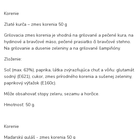
Korenie
Zlaté kurča – zmes korenia 50 g
Grilovacia zmes korenia je vhodná na grilované a pečené kura, na
hydinové a bravčové mäso, pečené prasiatko či bravčové stehno.
Na grilovanie a dusenie zeleniny a na grilované šampiňóny.
Zloženie:
Soľ (max. 63%), paprika, látka zvýrazňujúca chuť a vôňu: glutamát
sodný (E621), cukor, zmes prírodného korenia a sušenej zeleniny,
paprikový výťažok (E160c).
Môže obsahovať stopy zeleru, sezamu a horčice.
Hmotnosť: 50 g.
Korenie
Maďarský guláš - zmes korenia 50 g