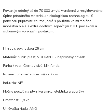
Povlak je odolný až do 70 000 umytí. Vyrobená z recyklovaného, ​​
úplne prírodného materiálu s ekologickou technológiou. S
panvicou pripravite chutné jedlá s použitím veľmi malého
množstva oleja s extra odolným sopečným PTFE povlakom a
silikónovým vonkajším povlakom.
Hrniec s pokrievkou 26 cm
Materiál: hliník, plast, VOLKANIT - nepriľnavý povlak.
Farba / vzor: Čierna / sivá, Mix farieb.
Rozmer: priemer 26 cm, výška 7 cm.
Indukcia: NIE.
Možno použiť: na plyn, keramiku, elektriku a sporáky.
Hmotnosť: 1,8 kg.
Umývačka riadu: ANO.