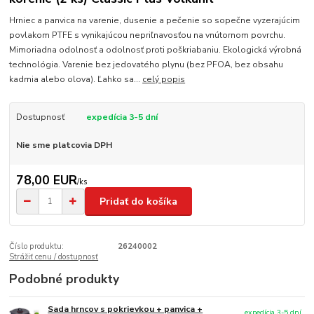
Hrniec a panvica na varenie, dusenie a pečenie so sopečne vyzerajúcim
povlakom PTFE s vynikajúcou nepriľnavosťou na vnútornom povrchu.
Mimoriadna odolnosť a odolnosť proti poškriabaniu. Ekologická výrobná
technológia. Varenie bez jedovatého plynu (bez PFOA, bez obsahu
kadmia alebo olova). Ľahko sa...
celý popis
Dostupnosť
expedícia 3-5 dní
Nie sme platcovia DPH
78,00 EUR
/
ks
Pridať do košíka
Číslo produktu:
26240002
Strážiť cenu / dostupnosť
Podobné produkty
Sada hrncov s pokrievkou + panvica +
expedícia 3-5 dní