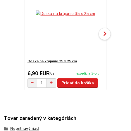
Doska na krájanie 35 x 25 cm
Doska na krá
6,90 EUR
8,90 EU
expedícia 3-5 dní
/
ks
Pridať do košíka
Tovar zaradený v kategóriách
Nepriľnavý riad