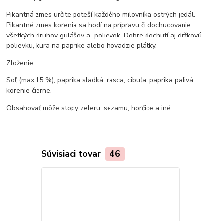
Pikantná zmes určite poteší každého milovníka ostrých jedál.
Pikantné zmes korenia sa hodí na prípravu či dochucovanie
všetkých druhov gulášov a polievok. Dobre dochutí aj držkovú
polievku, kura na paprike alebo hovädzie plátky.
Zloženie:
Soľ (max.15 %), paprika sladká, rasca, cibuľa, paprika palivá,
korenie čierne.
Obsahovať môže stopy zeleru, sezamu, horčice a iné.
Súvisiaci tovar
46