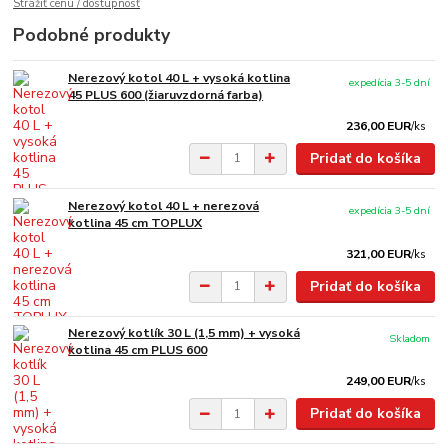
Strážiť cenu / dostupnosť
Podobné produkty
Nerezový kotol 40 L + vysoká kotlina
expedícia 3-5 dní
45 PLUS 600 (žiaruvzdorná farba)
236,00 EUR
/
ks
Pridať do košíka
Nerezový kotol 40 L + nerezová
expedícia 3-5 dní
kotlina 45 cm TOPLUX
321,00 EUR
/
ks
Pridať do košíka
Nerezový kotlík 30 L (1,5 mm) + vysoká
Skladom
kotlina 45 cm PLUS 600
249,00 EUR
/
ks
Pridať do košíka