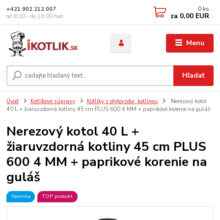
0
ks
+421 902 212 007
za
0,00 EUR
od 8:00 - do 16:00 hod
Menu
Hľadať
Úvod
Kotlíkové súpravy
Kotlíky s ohňovzdor. kotlinou
Nerezový kotol
40 L + žiaruvzdorná kotliny 45 cm PLUS 600 4 MM + paprikové korenie na guláš
Nerezový kotol 40 L +
žiaruvzdorná kotliny 45 cm PLUS
600 4 MM + paprikové korenie na
guláš
Novinka
TOP produkt