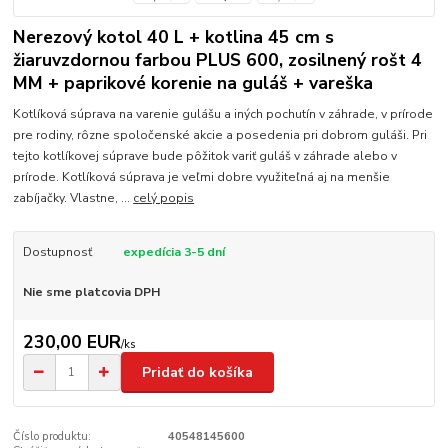
Nerezový kotol 40 L + kotlina 45 cm s
žiaruvzdornou farbou PLUS 600, zosilnený rošt 4
MM + paprikové korenie na guláš + vareška
Kotlíková súprava na varenie gulášu a iných pochutín v záhrade, v prírode
pre rodiny, rôzne spoločenské akcie a posedenia pri dobrom guláši. Pri
tejto kotlíkovej súprave bude pôžitok variť guláš v záhrade alebo v
prírode. Kotlíková súprava je veľmi dobre využiteľná aj na menšie
zabíjačky. Vlastne, ...
celý popis
Dostupnosť
expedícia 3-5 dní
Nie sme platcovia DPH
230,00 EUR
/
ks
Pridať do košíka
Číslo produktu:
40548145600