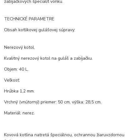
zabíjačkových špecialít vonku.
TECHNICKÉ PARAMETRE
Obsah kotlíkovej gulášovej súpravy:
Nerezový kotol.
Kvalitný nerezový kotol na guláš a zabíjačku.
Objem: 40 L.
Veľkosť:
Hrúbka 1,2 mm.
Vrchný (vnútorný) priemer: 50 cm, výška: 28,5 cm.
Materiál: nerez.
Kovová kotlina natretá špeciálnou, ochrannou žiaruvzdornou