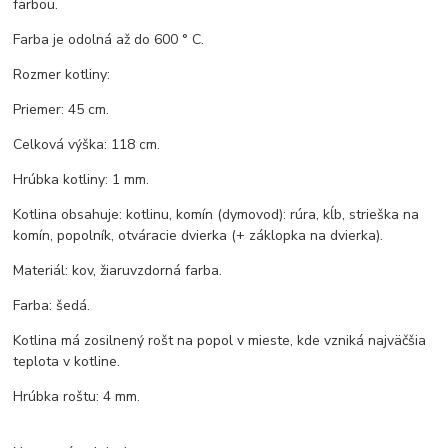
farbou.
Farba je odolná až do 600 ° C.
Rozmer kotliny:
Priemer: 45 cm.
Celková výška: 118 cm.
Hrúbka kotliny: 1 mm.
Kotlina obsahuje: kotlinu, komín (dymovod): rúra, kĺb, strieška na
komín, popolník, otváracie dvierka (+ záklopka na dvierka).
Materiál: kov, žiaruvzdorná farba.
Farba: šedá.
Kotlina má zosilnený rošt na popol v mieste, kde vzniká najväčšia
teplota v kotline.
Hrúbka roštu: 4 mm.