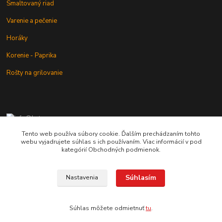
Smaltovaný riad
Varenie a pečenie
Horáky
Korenie - Paprika
Rošty na grilovanie
+421 902 212 007
od 8:00 - do 16:00 hod
Tento web používa súbory cookie. Ďalším prechádzaním tohto
webu vyjadrujete súhlas s ich používaním. Viac informácií v pod
info@kotlik.sk
kategórií Obchodných podmienok.
Súhlasím
Nastavenia
Copyright © 2017-2027 MACSHOP.SK, všetky práva vyhradené..
Súhlas môžete odmietnuť
tu
.
Vytvorené na
Eshop-rychlo.sk