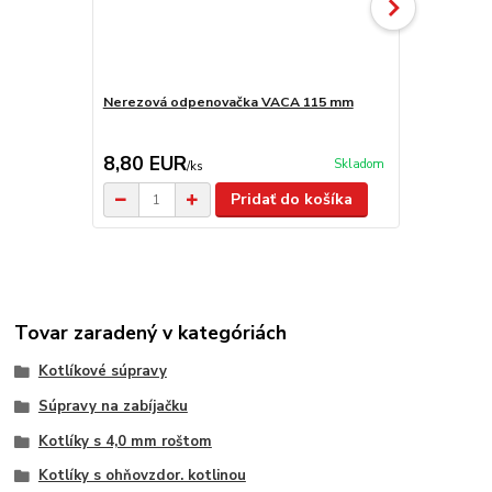
Nerezová odpenovačka VACA 115 mm
Smaltovaná
8,80 EUR
6,50 EU
Skladom
/
ks
Pridať do košíka
Tovar zaradený v kategóriách
Kotlíkové súpravy
Súpravy na zabíjačku
Kotlíky s 4,0 mm roštom
Kotlíky s ohňovzdor. kotlinou