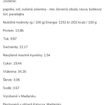
Zloženie:
paprika, soľ, sušená zelenina - mix, červená cibuľa, rasca, bobkový
list, paradajka
Nutričné hodnoty (g / 100 g) Energia: 1252 kJ (302 kcal) / 100 g
Proteín: 13,86
Tuk: 9,87
Sacharidy: 22,17
Nasýtené mastné kyseliny: 1,54
Cukor: 19,44
Vláknina: 34,26
Škrob: 3,06
Sodík: 3,67
Vyrobené v Maďarsku
Pestovaná v oblasti Kalocsa, Maďarsko