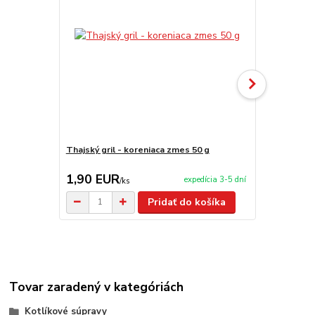
Thajský gril - koreniaca zmes 50 g
Zlaté kurča 
1,90 EUR
1,90 EU
expedícia 3-5 dní
/
ks
Pridať do košíka
Tovar zaradený v kategóriách
Kotlíkové súpravy