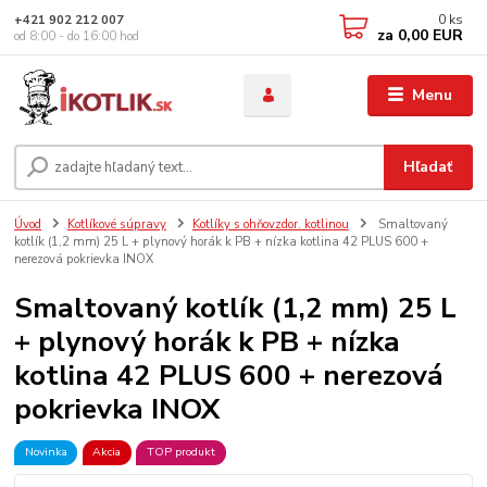
0
ks
+421 902 212 007
za
0,00 EUR
od 8:00 - do 16:00 hod
Menu
Hľadať
Úvod
Kotlíkové súpravy
Kotlíky s ohňovzdor. kotlinou
Smaltovaný
kotlík (1,2 mm) 25 L + plynový horák k PB + nízka kotlina 42 PLUS 600 +
nerezová pokrievka INOX
Smaltovaný kotlík (1,2 mm) 25 L
+ plynový horák k PB + nízka
kotlina 42 PLUS 600 + nerezová
pokrievka INOX
Novinka
Akcia
TOP produkt