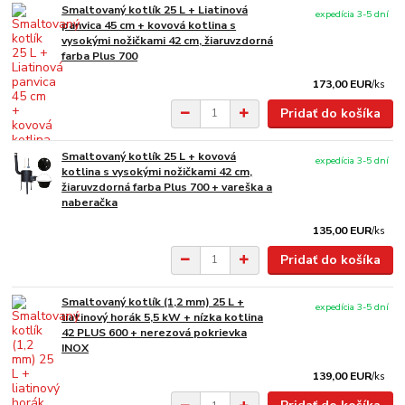
Smaltovaný kotlík 25 L + Liatinová
expedícia 3-5 dní
panvica 45 cm + kovová kotlina s
vysokými nožičkami 42 cm, žiaruvzdorná
farba Plus 700
173,00 EUR
/
ks
Pridať do košíka
Smaltovaný kotlík 25 L + kovová
expedícia 3-5 dní
kotlina s vysokými nožičkami 42 cm,
žiaruvzdorná farba Plus 700 + vareška a
naberačka
135,00 EUR
/
ks
Pridať do košíka
Smaltovaný kotlík (1,2 mm) 25 L +
expedícia 3-5 dní
liatinový horák 5,5 kW + nízka kotlina
42 PLUS 600 + nerezová pokrievka
INOX
139,00 EUR
/
ks