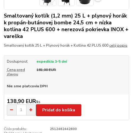
Smaltovaný kotlík (1,2 mm) 25 L + plynový horák
k propán-butánovej bombe 24,5 cm + nízka
kotlina 42 PLUS 600 + nerezová pokrievka INOX +
vareška
Smaltovaný kotlík 25 L + Plynový horák + Kotlina 42 PLUS 600
celý popis
Dostupnosť
expedícia 3-5 dní
Cena pred
181,00 EUR
zľavou
Nie sme platcovia DPH
138,90 EUR
/
ks
Pridať do košíka
Číslo produktu:
2512462442600