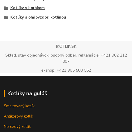
Kotlíky s horákom
Kotlíky s ohňovzdor. kotlinou
IKOTLIK.SK
Sklad, stav objednávok, osobný odber, reklamácie: +421 902 212
007
e-shop: +421 905 580 562
Kotlíky na guláš
Smaltovaný kotlík
Antikorový kotlík
Nerezový kotlík