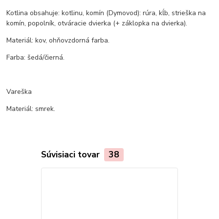
Kotlina obsahuje: kotlinu, komín (Dymovod): rúra, kĺb, strieška na
komín, popolník, otváracie dvierka (+ záklopka na dvierka).
Materiál: kov, ohňovzdorná farba.
Farba: šedá/čierná.
Vareška
Materiál: smrek.
Súvisiaci tovar
38