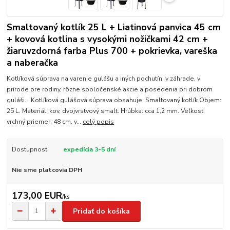
Smaltovaný kotlík 25 L + Liatinová panvica 45 cm
+ kovová kotlina s vysokými nožičkami 42 cm +
žiaruvzdorná farba Plus 700 + pokrievka, vareška
a naberačka
Kotlíková súprava na varenie gulášu a iných pochutín v záhrade, v
prírode pre rodiny, rôzne spoločenské akcie a posedenia pri dobrom
guláši. Kotlíková gulášová súprava obsahuje: Smaltovaný kotlík Objem:
25 L. Materiál: kov, dvojvrstvový smalt. Hrúbka: cca 1,2 mm. Veľkosť:
vrchný priemer: 48 cm, v...
celý popis
Dostupnosť
expedícia 3-5 dní
Nie sme platcovia DPH
173,00 EUR
/
ks
Pridať do košíka