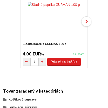
Sladká paprika GURMÁN 100 g
Paprika GU
4,00 EUR
4,70 EU
Skladom
/
ks
Pridať do košíka
Tovar zaradený v kategóriách
Kotlíkové súpravy
Grilovacie súpravy