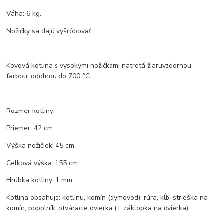
Váha: 6 kg.
Nožičky sa dajú vyšróbovať.
Kovová kotlina s vysokými nožičkami natretá žiaruvzdornou
farbou, odolnou do 700 °C.
Rozmer kotliny:
Priemer: 42 cm.
Výška nožičiek: 45 cm.
Celková výška: 155 cm.
Hrúbka kotliny: 1 mm.
Kotlina obsahuje: kotlinu, komín (dymovod): rúra, kĺb, strieška na
komín, popolník, otváracie dvierka (+ záklopka na dvierka).