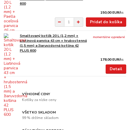
600
150,00 EUR
/
ks
Pridať do košíka
Smaltovaný kotlík 20 L (1,2 mm) +
momentálne vypredané
Liatinová panvica 43 cm + hrubostenná
(1,5 mm) a žiaruvzdorná kotlina 42
PLUS 600
178,00 EUR
/
ks
Detail
VÝHODNÉ CENY
Kotlíky za nízke ceny
VŠETKO SKLADOM
99 % držíme skladom