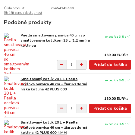
Číslo produktu:
25454245600
Strážiť cenu / dostupnosť
Podobné produkty
Paella smaltovaná panvica 46 cm so
expedícia 3-5 dní
smaltovaným kotlíkom 25 L (1,2 mm) a
kotlinou
139,00 EUR
/
ks
Pridať do košíka
Smaltovaný kotlík 20 L + Paella
expedícia 3-5 dní
oceľová panvica 46 cm + žiaruvzdorná
nízka kotlina 42 PLUS 600
130,00 EUR
/
ks
Pridať do košíka
Smaltovaný kotlík 20 L + Paella
expedícia 3-5 dní
oceľová panvica 46 cm + žiaruvzdorná
kotlina 42 PLUS 600 4 MM