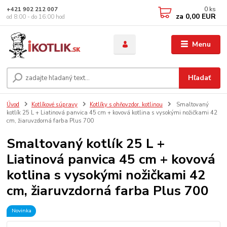
0
ks
+421 902 212 007
za
0,00 EUR
od 8:00 - do 16:00 hod
Menu
Hľadať
Úvod
Kotlíkové súpravy
Kotlíky s ohňovzdor. kotlinou
Smaltovaný
kotlík 25 L + Liatinová panvica 45 cm + kovová kotlina s vysokými nožičkami 42
cm, žiaruvzdorná farba Plus 700
Smaltovaný kotlík 25 L +
Liatinová panvica 45 cm + kovová
kotlina s vysokými nožičkami 42
cm, žiaruvzdorná farba Plus 700
Novinka