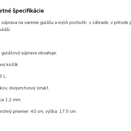
tné špecifikácie
 súprava na varenie gulášu a iných pochutín v záhrade, v prírode 
láši.
 gulášová súprava obsahuje:
ný kotlík
3 L.
 kov, dvojvrstvový smalt.
ca 1,2 mm.
vrchný priemer: 40 cm, výška: 17,5 cm.