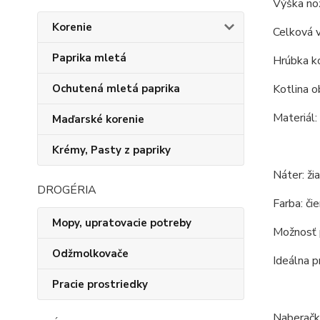
Výška nož
Korenie
Celková 
Paprika mletá
Hrúbka ko
Kotlina o
Ochutená mletá paprika
Materiál:
Maďarské korenie
Krémy, Pasty z papriky
Náter: ži
DROGÉRIA
Farba: čie
Mopy, upratovacie potreby
Možnosť p
Odžmolkovače
Ideálna p
Pracie prostriedky
Naberačk