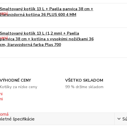
Smaltovaný kotlík 13 L + Paella panvica 38 cm +
žiaruvzdorná kotlina 36 PLUS 600 4 MM
Smaltovaný kotlík 13 L (1,2 mm) + Paella
panvica 38 cm + kotlina s vysokými nožičkami 36
cm, žiaruvzdorná farba Plus 700
VÝHODNÉ CENY
VŠETKO SKLADOM
Kotlíky za nízke ceny
99 % držíme skladom
etné špecifikácie
Sú