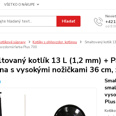
VŠETKO O NÁKUPE
Neviet
Hľadať
+421
od 8:0
otlíkové súpravy
Kotlíky s ohňovzdor. kotlinou
Smaltovaný kotlík 13
ruvzdorná farba Plus 700
tovaný kotlík 13 L (1,2 mm) + P
ina s vysokými nožičkami 36 cm,
Smal
smal
vyso
Plus
Kotlík