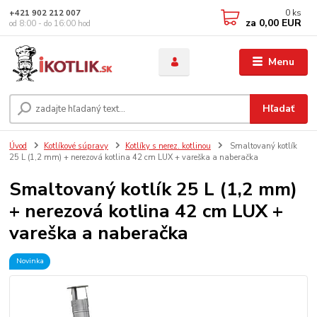
0
ks
+421 902 212 007
za
0,00 EUR
od 8:00 - do 16:00 hod
Menu
Hľadať
Úvod
Kotlíkové súpravy
Kotlíky s nerez. kotlinou
Smaltovaný kotlík
25 L (1,2 mm) + nerezová kotlina 42 cm LUX + vareška a naberačka
Smaltovaný kotlík 25 L (1,2 mm)
+ nerezová kotlina 42 cm LUX +
vareška a naberačka
Novinka