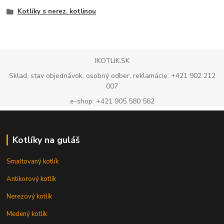
Kotlíky s nerez. kotlinou
IKOTLIK.SK
Sklad, stav objednávok, osobný odber, reklamácie: +421 902 212
007
e-shop: +421 905 580 562
Kotlíky na guláš
Smaltovaný kotlík
Antikorový kotlík
Nerezový kotlík
Medený kotlík