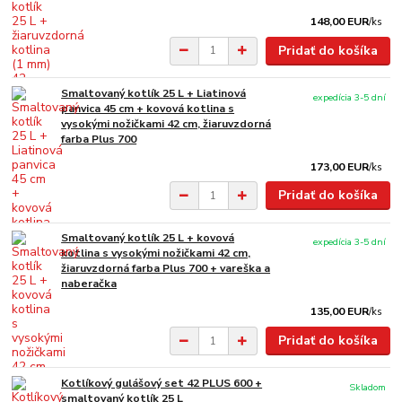
148,00 EUR
/
ks
Pridať do košíka
Smaltovaný kotlík 25 L + Liatinová
expedícia 3-5 dní
panvica 45 cm + kovová kotlina s
vysokými nožičkami 42 cm, žiaruvzdorná
farba Plus 700
173,00 EUR
/
ks
Pridať do košíka
Smaltovaný kotlík 25 L + kovová
expedícia 3-5 dní
kotlina s vysokými nožičkami 42 cm,
žiaruvzdorná farba Plus 700 + vareška a
naberačka
135,00 EUR
/
ks
Pridať do košíka
Kotlíkový gulášový set 42 PLUS 600 +
Skladom
smaltovaný kotlík 25 L