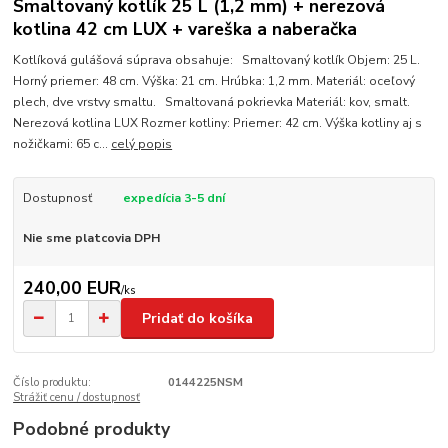
Smaltovaný kotlík 25 L (1,2 mm) + nerezová
kotlina 42 cm LUX + vareška a naberačka
Kotlíková gulášová súprava obsahuje: Smaltovaný kotlík Objem: 25 L.
Horný priemer: 48 cm. Výška: 21 cm. Hrúbka: 1,2 mm. Materiál: oceľový
plech, dve vrstvy smaltu. Smaltovaná pokrievka Materiál: kov, smalt.
Nerezová kotlina LUX Rozmer kotliny: Priemer: 42 cm. Výška kotliny aj s
nožičkami: 65 c...
celý popis
Dostupnosť
expedícia 3-5 dní
Nie sme platcovia DPH
240,00 EUR
/
ks
Pridať do košíka
Číslo produktu:
0144225NSM
Strážiť cenu / dostupnosť
Podobné produkty