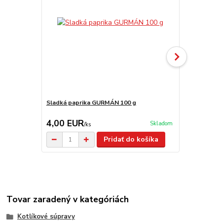
Sladká paprika GURMÁN 100 g
Paprika GU
4,00 EUR
4,70 EU
Skladom
/
ks
Pridať do košíka
Tovar zaradený v kategóriách
Kotlíkové súpravy