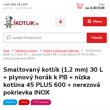
0
ks
+421 902 212 007
za
0,00 EUR
od 8:00 - do 16:00 hod
Menu
Hľadať
Úvod
Kotlíkové súpravy
Kotlíky s ohňovzdor. kotlinou
Smaltovaný
kotlík (1,2 mm) 30 L + plynový horák k PB + nízka kotlina 45 PLUS 600 +
nerezová pokrievka INOX
Smaltovaný kotlík (1,2 mm) 30 L
+ plynový horák k PB + nízka
kotlina 45 PLUS 600 + nerezová
pokrievka INOX
Novinka
Akcia
TOP produkt