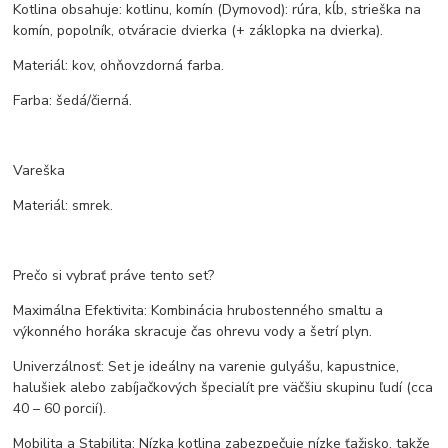
Kotlina obsahuje: kotlinu, komín (Dymovod): rúra, kĺb, strieška na
komín, popolník, otváracie dvierka (+ záklopka na dvierka).
Materiál: kov, ohňovzdorná farba.
Farba: šedá/čierná.
Vareška
Materiál: smrek.
Prečo si vybrať práve tento set?
Maximálna Efektivita: Kombinácia hrubostenného smaltu a
výkonného horáka skracuje čas ohrevu vody a šetrí plyn.
Univerzálnosť: Set je ideálny na varenie gulyášu, kapustnice,
halušiek alebo zabíjačkových špecialít pre väčšiu skupinu ľudí (cca
40 – 60 porcií).
Mobilita a Stabilita: Nízka kotlina zabezpečuje nízke ťažisko, takže