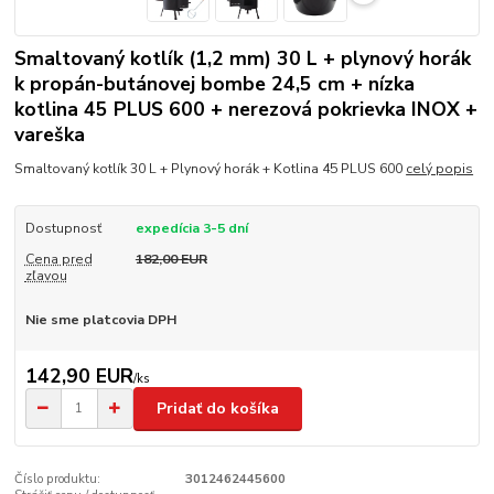
Smaltovaný kotlík (1,2 mm) 30 L + plynový horák
k propán-butánovej bombe 24,5 cm + nízka
kotlina 45 PLUS 600 + nerezová pokrievka INOX +
vareška
Smaltovaný kotlík 30 L + Plynový horák + Kotlina 45 PLUS 600
celý popis
Dostupnosť
expedícia 3-5 dní
Cena pred
182,00 EUR
zľavou
Nie sme platcovia DPH
142,90 EUR
/
ks
Pridať do košíka
Číslo produktu:
3012462445600