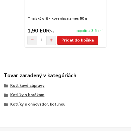
Thajský gril - koreniaca zmes 50 g
Zlaté kurča 
1,90 EUR
1,90 EU
expedícia 3-5 dní
/
ks
Pridať do košíka
Tovar zaradený v kategóriách
Kotlíkové súpravy
Kotlíky s horákom
Kotlíky s ohňovzdor. kotlinou