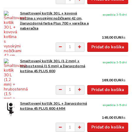
Smaltovaný kotlík 30 L + kovová
expedícia 3-5 dní
kotlina s vysokými nožičkami 42 cm,
žiaruvzdorná farba Plus 700 + vareška a
naberačka
138,00 EUR
/
ks
Pridať do košíka
Smaltovaný kotlík 30 L (1,2 mm) +
expedícia 3-5 dní
hrubostenná (1,5 mm) a žiaruvzdorná
kotlina 45 PLUS 600
169,00 EUR
/
ks
Pridať do košíka
Smaltovaný kotlík 30 L + žiaruvzdorná
expedícia 3-5 dní
kotlina 45 PLUS 600 4 MM
145,00 EUR
/
ks
Pridať do košíka