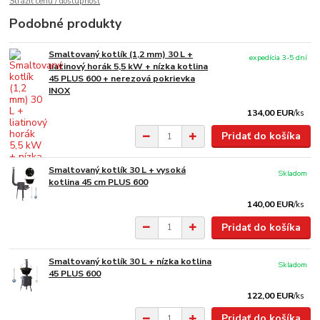
Strážiť cenu / dostupnosť
Podobné produkty
Smaltovaný kotlík (1,2 mm) 30 L +
expedícia 3-5 dní
liatinový horák 5,5 kW + nízka kotlina
45 PLUS 600 + nerezová pokrievka
INOX
134,00 EUR
/
ks
Pridať do košíka
Smaltovaný kotlík 30 L + vysoká
Skladom
kotlina 45 cm PLUS 600
140,00 EUR
/
ks
Pridať do košíka
Smaltovaný kotlík 30 L + nízka kotlina
Skladom
45 PLUS 600
122,00 EUR
/
ks
Pridať do košíka