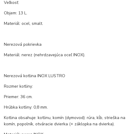
Veľkosť:
Objem: 13 L.
Materiál: ocel, smalt.
Nerezová pokrievka
Materiál: nerez (nehrdzavejúca oceľ INOX).
Nerezová kotlina INOX LUSTRO
Rozmer kotliny:
Priemer: 36 cm.
Hrúbka kotliny: 0,8 mm.
Kotlina obsahuje: kotlinu, komín (dymovod): rúra, kĺb, strieška na
komín, popolník, otváracie dvierka (+ záklopka na dvierka).