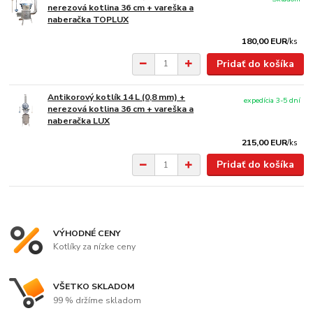
nerezová kotlina 36 cm + vareška a
naberačka TOPLUX
180,00 EUR
/
ks
Pridať do košíka
Antikorový kotlík 14 L (0,8 mm) +
expedícia 3-5 dní
nerezová kotlina 36 cm + vareška a
naberačka LUX
215,00 EUR
/
ks
Pridať do košíka
VÝHODNÉ CENY
Kotlíky za nízke ceny
VŠETKO SKLADOM
99 % držíme skladom