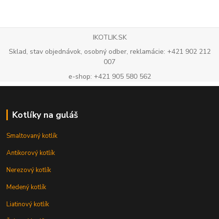
IKOTLIK.SK
Sklad, stav objednávok, osobný odber, reklamácie: +421 902 212
007
e-shop: +421 905 580 562
Kotlíky na guláš
Smaltovaný kotlík
Antikorový kotlík
Nerezový kotlík
Medený kotlík
Liatinový kotlík