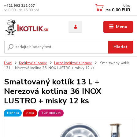
0
ks
+421 902 212 007
za
0,00 EUR
od 8:00 - do 16:00 hod
Menu
Hľadať
Úvod
Kotlíkové súpravy
Lacné kotlíkové súpravy
Smaltovaný kotlík
13 L + Nerezová kotlina 36 INOX LUSTRO + misky 12 ks
Smaltovaný kotlík 13 L +
Nerezová kotlina 36 INOX
LUSTRO + misky 12 ks
Novinka
Akcia
TOP produkt