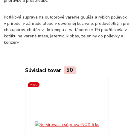
prípravky a prostriedky.
Kotlíková súprava na outdorové varenie guláša a rybích polievok
v prírode, v záhrade alebo v otvorenej kuchyne, predovšetkým pre
chalupárov, chatárov, do kempu a na táborenie. Pri použití koša v
kotlíku na varené mäsa, jaterníc, klobás, zeleniny do polievky a
konzerv.
Súvisiaci tovar
50
Akcia
Akcia