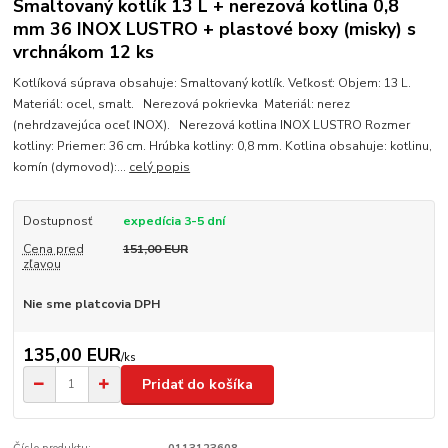
Smaltovaný kotlík 13 L + nerezová kotlina 0,8
mm 36 INOX LUSTRO + plastové boxy (misky) s
vrchnákom 12 ks
Kotlíková súprava obsahuje: Smaltovaný kotlík. Veľkosť: Objem: 13 L.
Materiál: ocel, smalt. Nerezová pokrievka Materiál: nerez
(nehrdzavejúca oceľ INOX). Nerezová kotlina INOX LUSTRO Rozmer
kotliny: Priemer: 36 cm. Hrúbka kotliny: 0,8 mm. Kotlina obsahuje: kotlinu,
komín (dymovod):...
celý popis
Dostupnosť
expedícia 3-5 dní
Cena pred
151,00 EUR
zľavou
Nie sme platcovia DPH
135,00 EUR
/
ks
Pridať do košíka