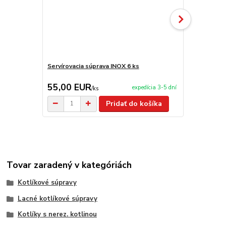
Servírovacia súprava INOX 6 ks
Servírovacia
55,00 EUR
209,00 
expedícia 3-5 dní
/
ks
Pridať do košíka
Tovar zaradený v kategóriách
Kotlíkové súpravy
Lacné kotlíkové súpravy
Kotlíky s nerez. kotlinou