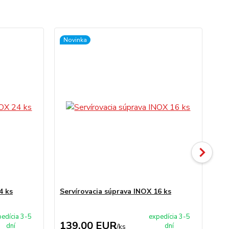
Novinka
Ak
4 ks
Servírovacia súprava INOX 16 ks
Se
edícia 3-5
expedícia 3-5
139,00 EUR
9
dní
dní
/
ks