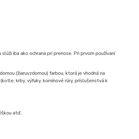
slúži iba ako ochrana pri prenose. Pri prvom používaní
ornou (žiaruvzdornou) farbou, ktorá je vhodná na
tle, krby, výfuky, komínové rúry, príslušenstvá k
škou atď...