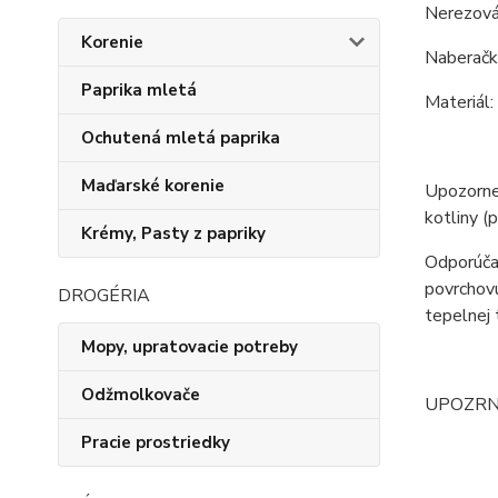
Nerezová
Korenie
Naberačka
Paprika mletá
Materiál:
Ochutená mletá paprika
Maďarské korenie
Upozornen
kotliny (
Krémy, Pasty z papriky
Odporúčan
povrchovú
DROGÉRIA
tepelnej 
Mopy, upratovacie potreby
Odžmolkovače
UPOZRNENI
Pracie prostriedky