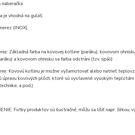
 naberačka
 je vhodná na guláš.
 nerez (INOX).
ie: Základná farba na kovovej kotline (paráku), kovovom ohnisku 
paráku) a kovovom ohnisku sa farba odstráni (tzv. spáli)
ie: Kovovú kotlinu je možne vyšamotovať alebo natrieť teplovzd
 úpravu kovových plôch, ktoré sú vystavené vysokým teplotám (ko
technike, a pod.).
E: Fotky produktov sú ilustračné, môžu sa líšiť napr. šírkou, vý