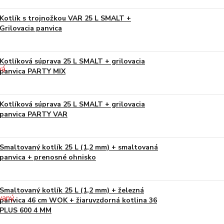
Kotlík s trojnožkou VAR 25 L SMALT +
Grilovacia panvica
Kotlíková súprava 25 L SMALT + grilovacia
panvica PARTY MIX
Kotlíková súprava 25 L SMALT + grilovacia
panvica PARTY VAR
Smaltovaný kotlík 25 L (1,2 mm) + smaltovaná
panvica + prenosné ohnisko
Smaltovaný kotlík 25 L (1,2 mm) + železná
panvica 46 cm WOK + žiaruvzdorná kotlina 36
PLUS 600 4 MM