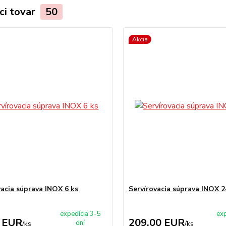
ci tovar
50
Akcia
vacia súprava INOX 6 ks
Servírovacia súprava INOX 2
expedícia 3-5
exp
 EUR
209,00 EUR
dní
/
ks
/
ks