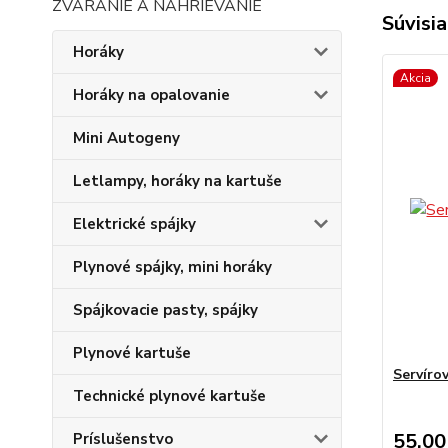
ZVÁRANIE A NAHRIEVANIE
Súvisia
Horáky
Akcia
Horáky na opalovanie
Mini Autogeny
Letlampy, horáky na kartuše
Elektrické spájky
Plynové spájky, mini horáky
Spájkovacie pasty, spájky
Plynové kartuše
Servíro
Technické plynové kartuše
55,00
Príslušenstvo