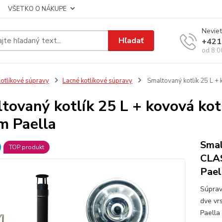
VŠETKO O NÁKUPE
Neviet
Hľadať
+421
od 8:0
otlíkové súpravy
Lacné kotlíkové súpravy
Smaltovaný kotlík 25 L + 
tovaný kotlík 25 L + kovová kot
m Paella
Smal
TOP produkt
CLAS
Pael
Súprav
dve vr
Paella