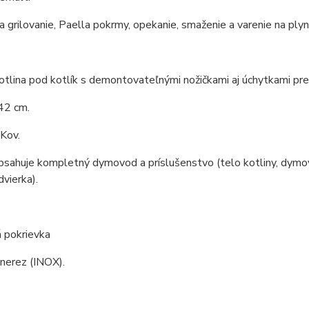
 grilovanie, Paella pokrmy, opekanie, smaženie a varenie na ply
tlina pod kotlík s demontovateľnými nožičkami aj úchytkami pre 
42 cm.
 Kov.
bsahuje kompletný dymovod a príslušenstvo (telo kotliny, dymové
dvierka).
 pokrievka
 nerez (INOX).