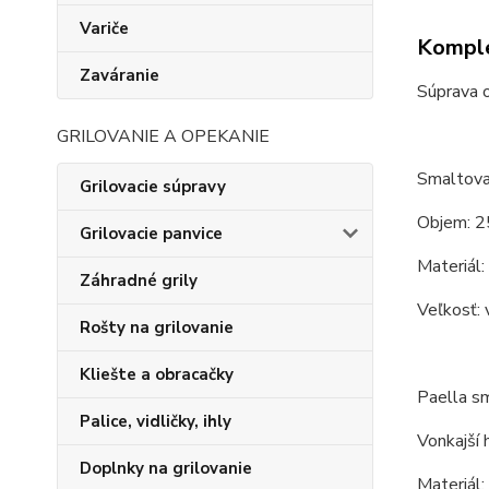
Variče
Komple
Zaváranie
Súprava 
GRILOVANIE A OPEKANIE
Smaltovan
Grilovacie súpravy
Objem: 2
Grilovacie panvice
Materiál:
Záhradné grily
Veľkosť: 
Rošty na grilovanie
Kliešte a obracačky
Paella s
Palice, vidličky, ihly
Vonkajší 
Doplnky na grilovanie
Materiál: