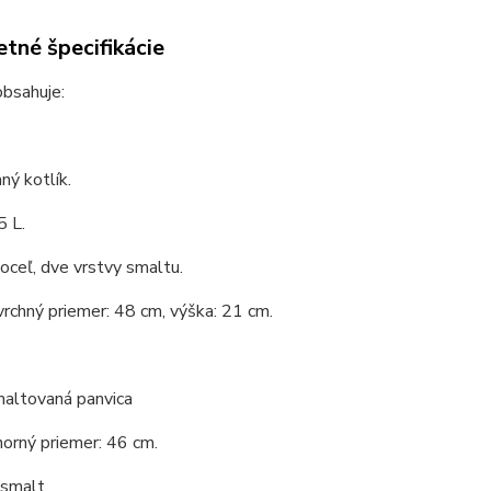
tné špecifikácie
obsahuje:
ý kotlík.
5 L.
 oceľ, dve vrstvy smaltu.
vrchný priemer: 48 cm, výška: 21 cm.
maltovaná panvica
horný priemer: 46 cm.
 smalt.