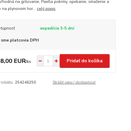
 Vhodná na grilovanie, Paella pokrmy, opekanie, smaženie a
e na plynovom hor...
celý popis
tupnosť
expedícia 3-5 dní
 sme platcovia DPH
8,00 EUR
Pridať do košíka
/
ks
roduktu:
254246250
Strážiť cenu / dostupnosť