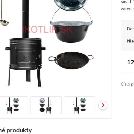
smalt.
vareni
Dos
Nie
12
Číslo p
é produkty