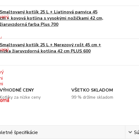
Smaltovaný kotlík 25 L + Liatinová panvica 45
cm + kovová kotlina s vysokými nožičkami 42 cm,
žiaruvzdorná farba Plus 700
Smaltovaný kotlík 25 L + Nerezový rošt 45 cm +
nízka žiaruvzdorná kotlina 42 cm PLUS 600
VÝHODNÉ CENY
VŠETKO SKLADOM
Kotlíky za nízke ceny
99 % držíme skladom
etné špecifikácie
Sú