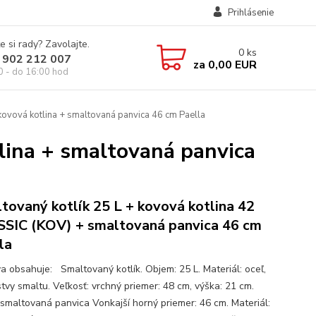
Prihlásenie
e si rady? Zavolajte.
0
ks
 902 212 007
za
0,00 EUR
0 - do 16:00 hod
kovová kotlina + smaltovaná panvica 46 cm Paella
lina + smaltovaná panvica
tovaný kotlík 25 L + kovová kotlina 42
SIC (KOV) + smaltovaná panvica 46 cm
la
a obsahuje: Smaltovaný kotlík. Objem: 25 L. Materiál: oceľ,
stvy smaltu. Veľkosť: vrchný priemer: 48 cm, výška: 21 cm.
 smaltovaná panvica Vonkajší horný priemer: 46 cm. Materiál: